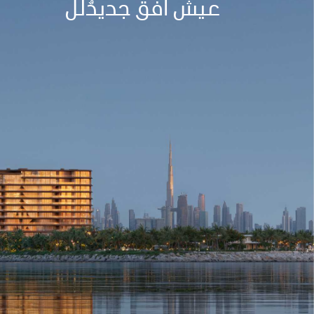
عيش أفقٌ جديدٌلل