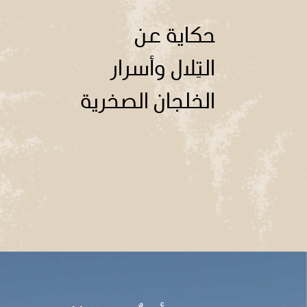
حكاية عن
التِلال وأسرار
الخلجان الصخرية